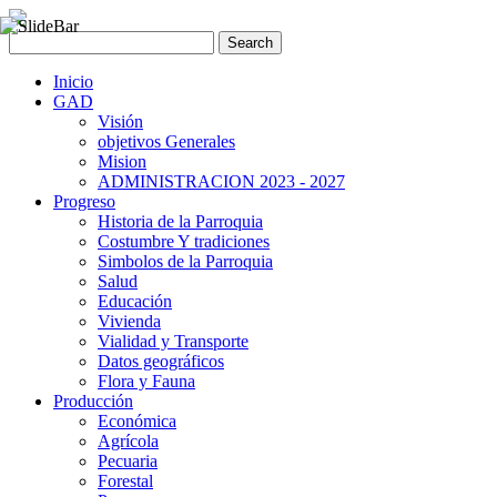
Inicio
GAD
Visión
objetivos Generales
Mision
ADMINISTRACION 2023 - 2027
Progreso
Historia de la Parroquia
Costumbre Y tradiciones
Simbolos de la Parroquia
Salud
Educación
Vivienda
Vialidad y Transporte
Datos geográficos
Flora y Fauna
Producción
Económica
Agrícola
Pecuaria
Forestal