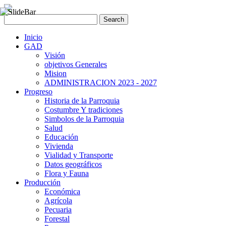
Inicio
GAD
Visión
objetivos Generales
Mision
ADMINISTRACION 2023 - 2027
Progreso
Historia de la Parroquia
Costumbre Y tradiciones
Simbolos de la Parroquia
Salud
Educación
Vivienda
Vialidad y Transporte
Datos geográficos
Flora y Fauna
Producción
Económica
Agrícola
Pecuaria
Forestal