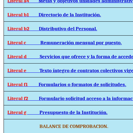
Literal a4
Metas y objetivos unidades administrativ
Literal b1
Directorio de la Institución.
Literal b2
Distributivo del Personal.
Literal c
Remuneración mensual por puesto.
Literal d
Servicios que ofrece y la forma de accede
Literal e
Texto íntegro de contratos colectivos vig
Literal f1
Formularios o formatos de solicitudes.
Literal f2
Formulario solicitud acceso a la informac
Literal g
Presupuesto de la Institución.
BALANCE DE COMPROBACION.