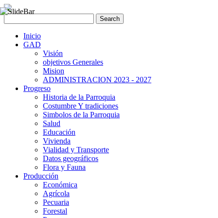
Inicio
GAD
Visión
objetivos Generales
Mision
ADMINISTRACION 2023 - 2027
Progreso
Historia de la Parroquia
Costumbre Y tradiciones
Simbolos de la Parroquia
Salud
Educación
Vivienda
Vialidad y Transporte
Datos geográficos
Flora y Fauna
Producción
Económica
Agrícola
Pecuaria
Forestal