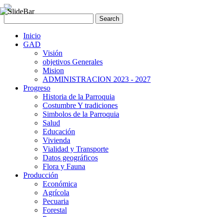
Inicio
GAD
Visión
objetivos Generales
Mision
ADMINISTRACION 2023 - 2027
Progreso
Historia de la Parroquia
Costumbre Y tradiciones
Simbolos de la Parroquia
Salud
Educación
Vivienda
Vialidad y Transporte
Datos geográficos
Flora y Fauna
Producción
Económica
Agrícola
Pecuaria
Forestal