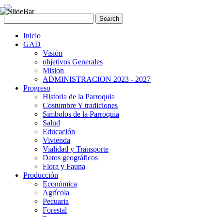
Inicio
GAD
Visión
objetivos Generales
Mision
ADMINISTRACION 2023 - 2027
Progreso
Historia de la Parroquia
Costumbre Y tradiciones
Simbolos de la Parroquia
Salud
Educación
Vivienda
Vialidad y Transporte
Datos geográficos
Flora y Fauna
Producción
Económica
Agrícola
Pecuaria
Forestal